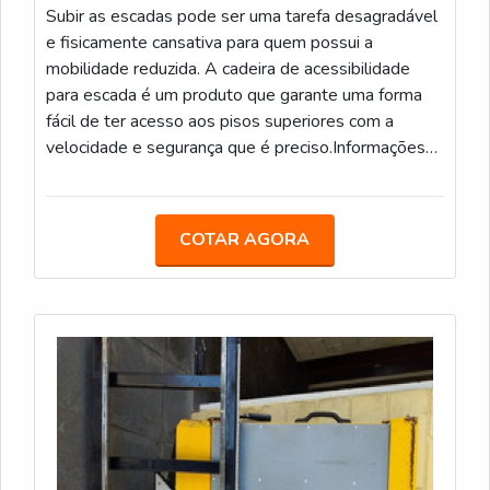
Subir as escadas pode ser uma tarefa desagradável
e fisicamente cansativa para quem possui a
mobilidade reduzida. A cadeira de acessibilidade
para escada é um produto que garante uma forma
fácil de ter acesso aos pisos superiores com a
velocidade e segurança que é preciso.Informações
fundamentais deste produtoGraças ao design muito
compacto, a cadeira e os trilhos que ela precisa para
funcionar ocupam o mínimo espaço possível, isso faz
COTAR AGORA
com que a escada fique sem quaisquer obstáculos.
Esse item a