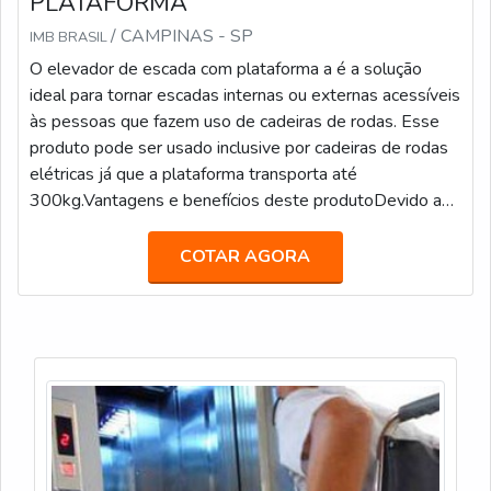
PLATAFORMA
/ CAMPINAS - SP
IMB BRASIL
O elevador de escada com plataforma a é a solução
ideal para tornar escadas internas ou externas acessíveis
às pessoas que fazem uso de cadeiras de rodas. Esse
produto pode ser usado inclusive por cadeiras de rodas
elétricas já que a plataforma transporta até
300kg.Vantagens e benefícios deste produtoDevido ao
formato estético e simples de ser utilizado, a plataforma
se adequa a quase todos os ambientes, com isso ela
COTAR AGORA
garante uma melhoria na qualidade de vida e até mesmo
garante uma boa independ