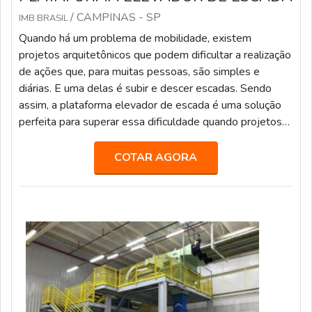
/ CAMPINAS - SP
IMB BRASIL
Quando há um problema de mobilidade, existem
projetos arquitetônicos que podem dificultar a realização
de ações que, para muitas pessoas, são simples e
diárias. E uma delas é subir e descer escadas. Sendo
assim, a plataforma elevador de escada é uma solução
perfeita para superar essa dificuldade quando projetos
de construção e reforma são executados.MAIS
INFORMAÇÕES SOBRE O PRODUTOO equipamento é
COTAR AGORA
dotado de um sistema manual de descida, o que permite
a retirada do usuário de forma segura em caso