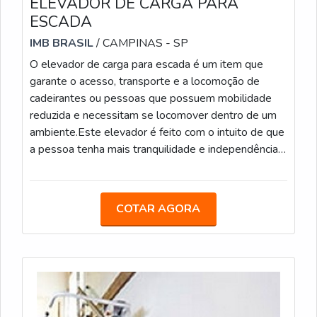
ELEVADOR DE CARGA PARA
ESCADA
IMB BRASIL
/ CAMPINAS - SP
O elevador de carga para escada é um item que
garante o acesso, transporte e a locomoção de
cadeirantes ou pessoas que possuem mobilidade
reduzida e necessitam se locomover dentro de um
ambiente.Este elevador é feito com o intuito de que
a pessoa tenha mais tranquilidade e independência,
além de um grande espaço, além da tecnologia e
design moderno. Entre os benefícios desse item
estão: Melhora a movimentação de pessoas; Bom
COTAR AGORA
espaço interno; Ótimo custo benefício; Entre
outras.INSTALAÇÃO TIPOS DE