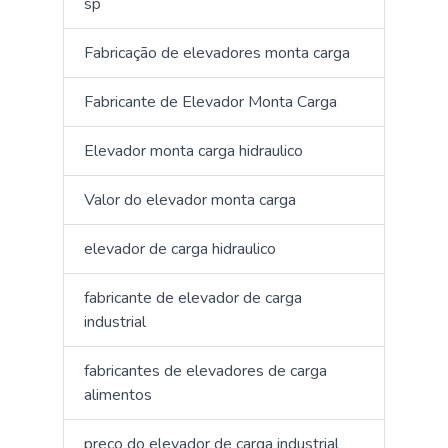
sp
Fabricação de elevadores monta carga
Fabricante de Elevador Monta Carga
Elevador monta carga hidraulico
Valor do elevador monta carga
elevador de carga hidraulico
fabricante de elevador de carga
industrial
fabricantes de elevadores de carga
alimentos
preço do elevador de carga industrial