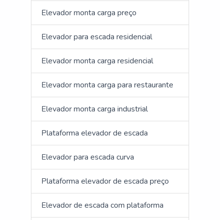
Elevador monta carga preço
Elevador para escada residencial
Elevador monta carga residencial
Elevador monta carga para restaurante
Elevador monta carga industrial
Plataforma elevador de escada
Elevador para escada curva
Plataforma elevador de escada preço
Elevador de escada com plataforma