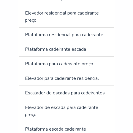
Elevador residencial para cadeirante
preço
Plataforma residencial para cadeirante
Plataforma cadeirante escada
Plataforma para cadeirante preço
Elevador para cadeirante residencial
Escalador de escadas para cadeirantes
Elevador de escada para cadeirante
preço
Plataforma escada cadeirante