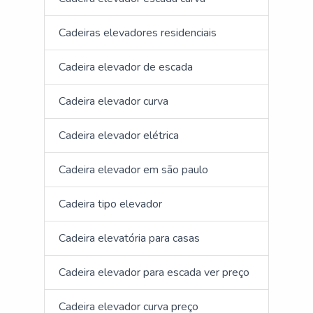
Cadeiras elevadores residenciais
Cadeira elevador de escada
Cadeira elevador curva
Cadeira elevador elétrica
Cadeira elevador em são paulo
Cadeira tipo elevador
Cadeira elevatória para casas
Cadeira elevador para escada ver preço
Cadeira elevador curva preço