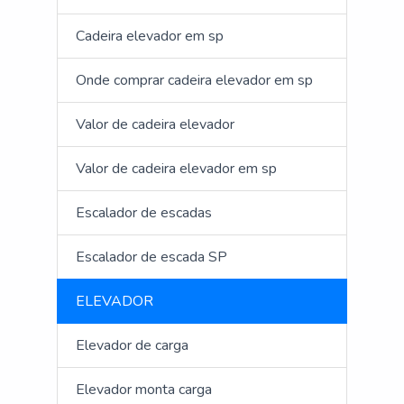
Cadeira elevador em sp
Onde comprar cadeira elevador em sp
Valor de cadeira elevador
Valor de cadeira elevador em sp
Escalador de escadas
Escalador de escada SP
ELEVADOR
Elevador de carga
Elevador monta carga