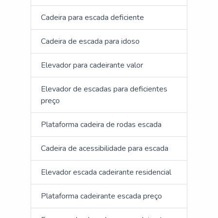
Cadeira para escada deficiente
Cadeira de escada para idoso
Elevador para cadeirante valor
Elevador de escadas para deficientes
preço
Plataforma cadeira de rodas escada
Cadeira de acessibilidade para escada
Elevador escada cadeirante residencial
Plataforma cadeirante escada preço