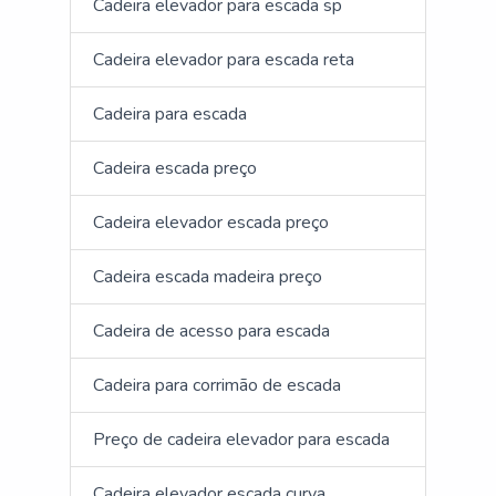
Cadeira elevador para escada sp
Cadeira elevador para escada reta
Cadeira para escada
Cadeira escada preço
Cadeira elevador escada preço
Cadeira escada madeira preço
Cadeira de acesso para escada
Cadeira para corrimão de escada
Preço de cadeira elevador para escada
Cadeira elevador escada curva