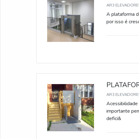
AR3 ELEVADORES
A plataforma d
por isso é cre
PLATAFOR
AR3 ELEVADORES
Acessibilidade
importante pen
defici&