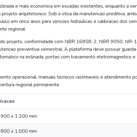
nclinada e mais economica em escadas existentes, enquanto a vert
projeto arquitetonico. Sob a otica da manutencao preditiva, amb
ulico em cinco anos para versoes hidraulicas e calibracao dos se
te regional.
T do projeto, conformidade com NBR 16858-2, NBR 9050, NR-1
nutencao preventiva semestral. A plataforma deve possuir guarda
tomatico na inclinada, portao com travamento eletromagnetico e
amento operacional, manuais tecnicos rastreaveis e atendimento p
bertura regional permanente.
icacao
, 900 x 1.200 mm
, 800 x 1.000 mm