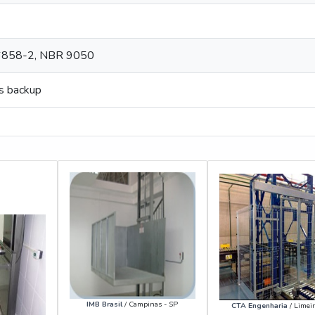
858-2, NBR 9050
os backup
IMB Brasil
/ Campinas - SP
CTA Engenharia
/ Limeir