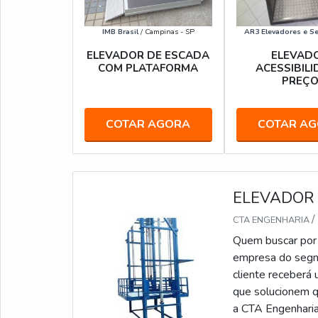
IMB Brasil
/ Campinas - SP
AR3 Elevadores e Se
ELEVADOR DE ESCADA
ELEVAD
COM PLATAFORMA
ACESSIBIL
PREÇ
COTAR AGORA
COTAR A
ELEVADOR 
/
CTA ENGENHARIA
Quem buscar por 
empresa do segme
cliente receberá 
que solucionem q
a CTA Engenharia