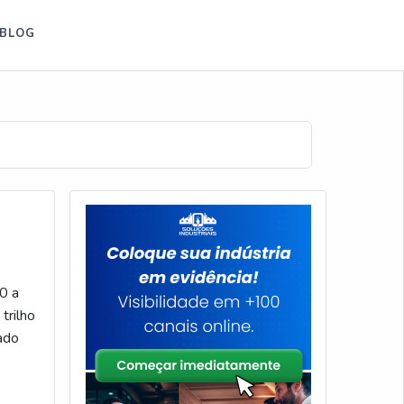
BLOG
0 a
trilho
ado