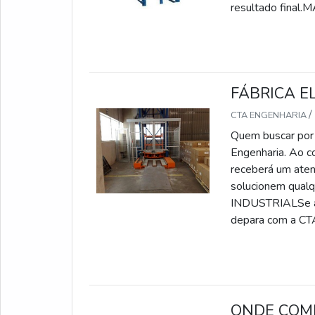
resultado final
FÁBRICA E
/
CTA ENGENHARIA
Quem buscar por u
Engenharia. Ao c
receberá um aten
solucionem qu
INDUSTRIALSe alg
depara com a CTA
ONDE COM