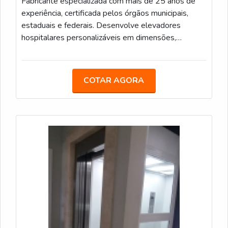
Fabricante especializada com mais de 25 anos de
experiência, certificada pelos órgãos municipais,
estaduais e federais. Desenvolve elevadores
hospitalares personalizáveis em dimensões,
capacidade e acabamentos (aço pintado, inox ou
vidro) para otimizar espaço e integrar-se à
arquitetura. Equipados com sistemas de segurança
COTAR AGORA
avançados, controle eletrônico e operação
silenciosa. Garantem transporte eficiente e acessível
para pacientes e profissionais, elevando o padrão do
imóvel com qualidade, inovação e total
conformidade normativa.