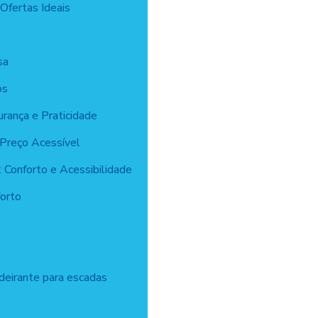
Ofertas Ideais
sa
os
rança e Praticidade
 Preço Acessível
: Conforto e Acessibilidade
forto
deirante para escadas