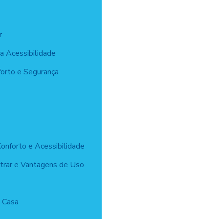
r
a Acessibilidade
forto e Segurança
onforto e Acessibilidade
trar e Vantagens de Uso
a Casa