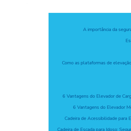
A importância da segur
Es
Como as plataformas de elevação 
6 Vantagens do Elevador de Carg
6 Vantagens do Elevador M
Cadeira de Acessibilidade para E
Cadeira de Escada para Idoso: Segu