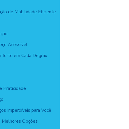
ção de Mobilidade Eficiente
pção
reço Acessível
Conforto em Cada Degrau
e Praticidade
ço
ços Imperdíveis para Você
as Melhores Opções