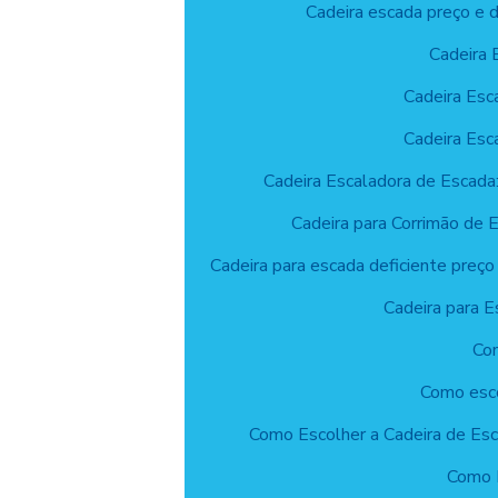
Cadeira escada preço e d
Cadeira 
Cadeira Esc
Cadeira Esc
Cadeira Escaladora de Escada:
Cadeira para Corrimão de 
Cadeira para escada deficiente preço 
Cadeira para E
Com
Como esco
Como Escolher a Cadeira de Esc
Como E