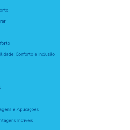
forto
rar
forto
lidade: Conforto e Inclusão
l
s
tagens e Aplicações
ntagens Incríveis