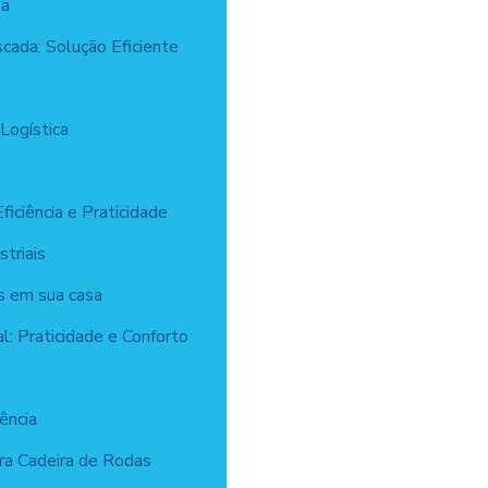
sa
cada: Solução Eficiente
Logística
iciência e Praticidade
triais
as em sua casa
l: Praticidade e Conforto
ência
ra Cadeira de Rodas