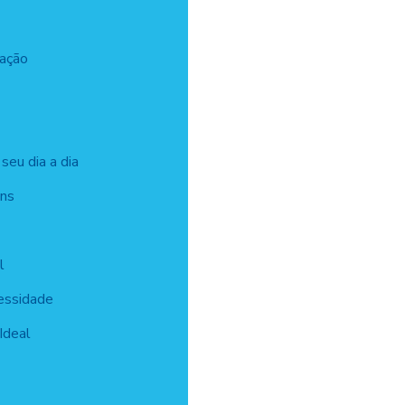
ração
seu dia a dia
ens
l
essidade
Ideal