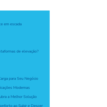
nte em escada
ataformas de elevação?
Carga para Seu Negócio
ficações Modernas
cubra a Melhor Solução
onforto ao Subir e Descer