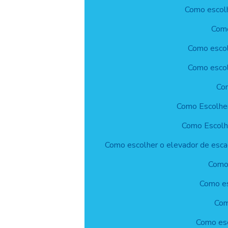
Como escolh
Como
Como escolh
Como escol
Com
Como Escolher
Como Escolhe
Como escolher o elevador de escad
Como 
Como es
Com
Como esc