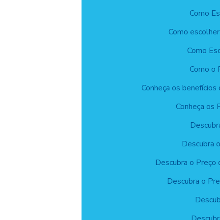
Como Esc
Como escolher 
Como Esc
Como o P
Conheça os benefícios d
Conheça os P
Descubra
Descubra o
Descubra o Preço 
Descubra o Pre
Descub
Descubr