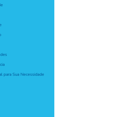
de
e
o
ades
cia
al para Sua Necessidade